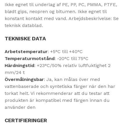
Ikke egnet til underlag af PE, PP, PC, PMMA, PTFE,
blødt gips, neopren og bitumen. Ikke egnet til
konstant kontakt med vand. Arbejdsbeskrivelse: Se
teknisk datablad.
TEKNISKE DATA
Arbetstemperatur
: +5°C till +40°C
Temperaturmotstånd
: -20°C till 75°C
Härdningstid
: +23°C/50% relativ luftfuktighet 2
mm/24 t
Övermålningsbar
: Ja, kan målas över med
vattenbaserade och syntetiska färger när den har
torkat helt. Vi rekommenderar att du testar att
produkten är kompatibel med färgen innan du
använder den
CERTIFIERINGER