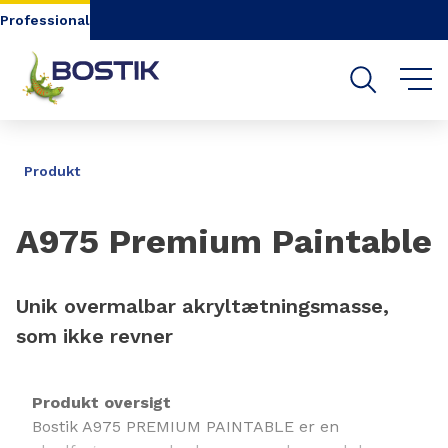
Go to content
Go to navigation
Go to search
Professional
DEL
Produkt
A975 Premium Paintable
Unik overmalbar akryltætningsmasse,
som ikke revner
Produkt oversigt
Bostik A975 PREMIUM PAINTABLE er en