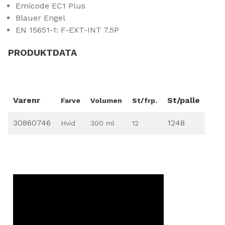
Emicode EC1 Plus
Blauer Engel
EN 15651-1: F-EXT-INT 7.5P
PRODUKTDATA
Varenr
St/palle
Farve
Volumen
St/frp.
30860746
1248
Hvid
300 ml
12