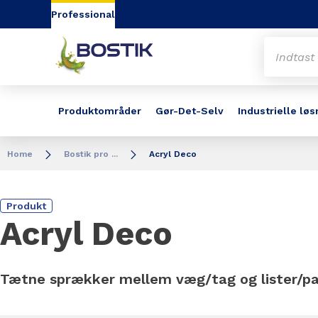
Go to content
Go to navigation
Go to search
Professional
Produktområder
Gør-Det-Selv
Industrielle løs
Home
Bostik pro ...
Acryl Deco
Produkt
Acryl Deco
Tætne sprækker mellem væg/tag og lister/pa