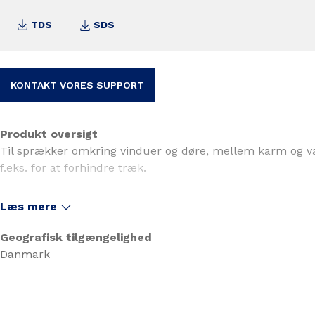
TDS
SDS
KONTAKT VORES SUPPORT
Produkt oversigt
Til sprækker omkring vinduer og døre, mellem karm og væg
f.eks. for at forhindre træk.
Læs mere
Geografisk tilgængelighed
Danmark