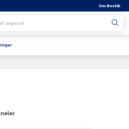
Om Bostik
ninger
Slide 1 of 1
neler