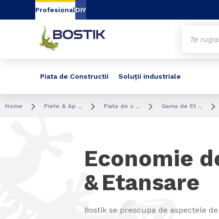
Go to content
Go to navigation
Go to search
Profesional
DIY
Piata de Constructii
Soluții industriale
Home
Piete & Ap ...
Piata de c ...
Gama de Et ...
Economie de
& Etansare
Bostik se preocupa de aspectele de