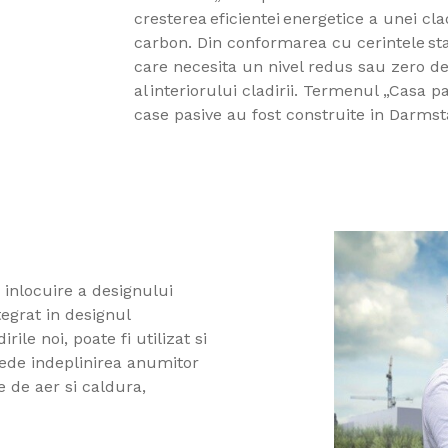
cresterea eficientei energetice a unei cl
carbon. Din conformarea cu cerintele sta
care necesita un nivel redus sau zero d
al interiorului cladirii. Termenul „Casa p
case pasive au fost construite in Darms
 inlocuire a designului
tegrat in designul
rile noi, poate fi utilizat si
ede indeplinirea anumitor
le de aer si caldura,