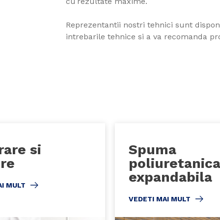
cu rezultate maxime.
Reprezentantii nostri tehnici sunt dispo
intrebarile tehnice si a va recomanda 
are si
Spuma
ire
poliuretanic
expandabila
AI MULT
VEDETI MAI MULT