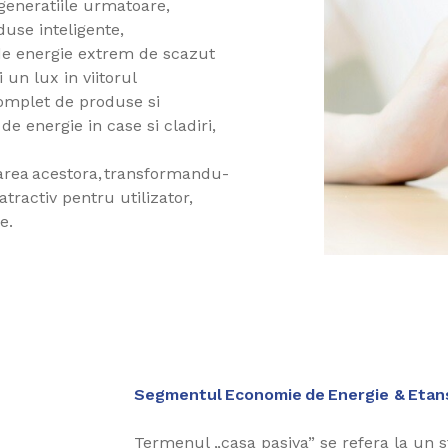
generatiile urmatoare,
oduse inteligente,
de energie extrem de scazut
 un lux in viitorul
complet de produse si
 energie in case si cladiri,
oarea acestora, transformandu-
tractiv pentru utilizator,
ie.
Segmentul Economie de Energie & Etan
Termenul „casa pasiva” se refera la un s