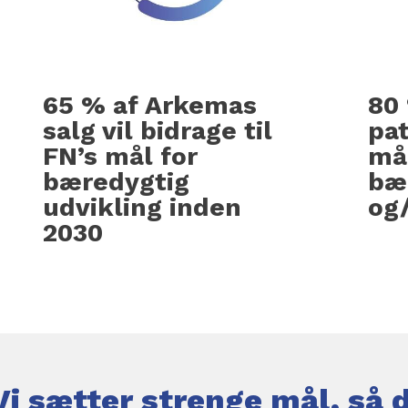
65 % af Arkemas
80 
salg vil bidrage til
pa
FN’s mål for
mål
bæredygtig
bæ
udvikling inden
og/
2030
Vi sætter strenge mål, så 