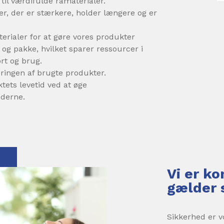
til værdifulde råmaterialer.
er, der er stærkere, holder længere og er
erialer for at gøre vores produkter
e og pakke, hvilket sparer ressourcer i
rt og brug.
ringen af brugte produkter.
tets levetid ved at øge
derne.
Vi er k
gælder 
Sikkerhed er v