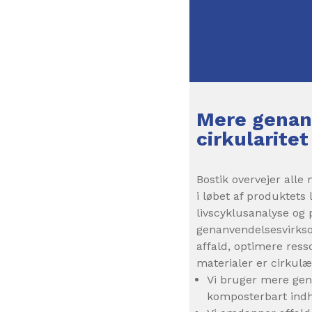
Mere genan
cirkularitet
Bostik overvejer alle
i løbet af produktets
livscyklusanalyse o
genanvendelsesvirks
affald, optimere ress
materialer er cirkulær
Vi bruger mere gen
komposterbart indh