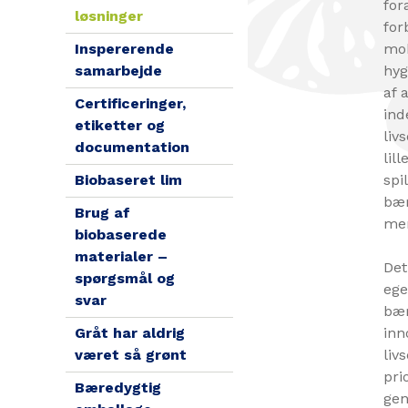
for
løsninger
for
Inspererende
mob
samarbejde
hyg
af 
Certificeringer,
ind
etiketter og
liv
documentation
lil
Biobaseret lim
spi
bær
Brug af
mer
biobaserede
materialer –
Det
spørgsmål og
ege
svar
bær
Gråt har aldrig
inn
været så grønt
liv
pri
Bæredygtig
gen