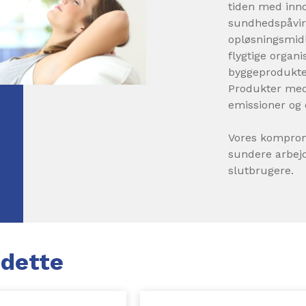
tiden med inno
sundhedspåvir
opløsningsmid
flygtige organi
byggeprodukte
Produkter med
emissioner og 
Vores kompromi
sundere arbej
slutbrugere.
m
dette