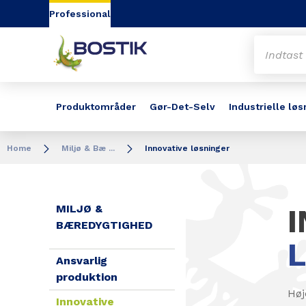
Go to content
Go to navigation
Go to search
Professional
Produktområder
Gør-Det-Selv
Industrielle løs
Home
Miljø & Bæ ...
Innovative løsninger
MILJØ &
BÆREDYGTIGHED
Ansvarlig
produktion
Høj
Innovative