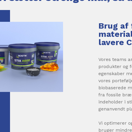
Brug af
materia
lavere 
Vores teams ar
produkter og f
egenskaber med
vores porteføl
biobaserede m
fra fossile br
indeholder i s
genanvendt pla
Vi optimerer o
bruger mindre 