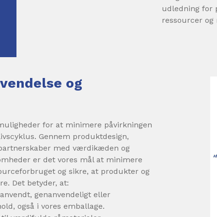
udledning for
ressourcer og 
vendelse og
 muligheder for at minimere påvirkningen
 livscyklus. Gennem produktdesign,
g partnerskaber med værdikæden og
omheder er det vores mål at minimere
ourceforbruget og sikre, at produkter og
e. Det betyder, at:
anvendt, genanvendeligt eller
old, også i vores emballage.