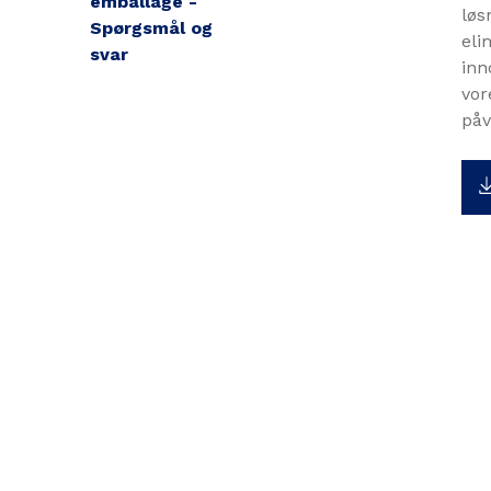
emballage -
løs
Spørgsmål og
eli
svar
inn
vor
påv