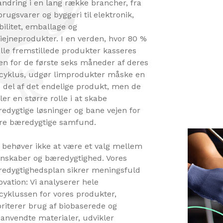
andring i en lang række brancher, fra
brugsvarer og byggeri til elektronik,
ilitet, emballage og
iejneprodukter. I en verden, hvor 80 %
alle fremstillede produkter kasseres
en for de første seks måneder af deres
scyklus, udgør limprodukter måske en
le del af det endelige produkt, men de
ller en større rolle i at skabe
edygtige løsninger og bane vejen for
e bæredygtige samfund.
 behøver ikke at være et valg mellem
nskaber og bæredygtighed. Vores
edygtighedsplan sikrer meningsfuld
ovation: Vi analyserer hele
scyklussen for vores produkter,
oriterer brug af biobaserede og
anvendte materialer, udvikler