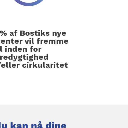
% af Bostiks nye
tenter vil fremme
 inden for
redygtighed
eller cirkularitet
du kan nå dine