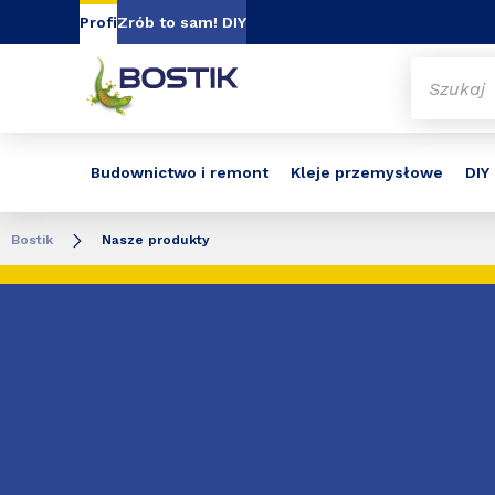
Go to content
Go to navigation
Go to search
Profi
Zrób to sam! DIY
Budownictwo i remont
Kleje przemysłowe
DIY
Bostik
Nasze produkty