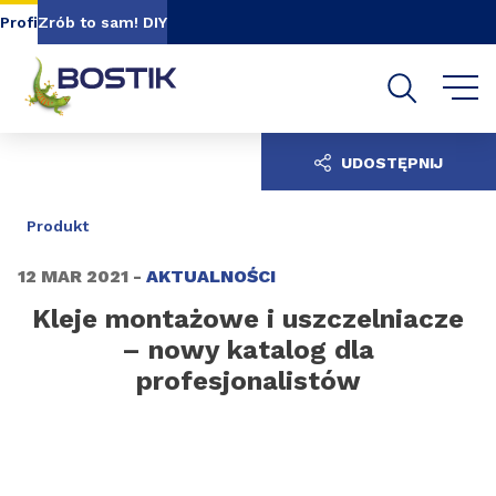
Go to content
Go to navigation
Go to search
Profi
Zrób to sam! DIY
UDOSTĘPNIJ
Produkt
12 MAR 2021 -
AKTUALNOŚCI
Kleje montażowe i uszczelniacze
– nowy katalog dla
profesjonalistów