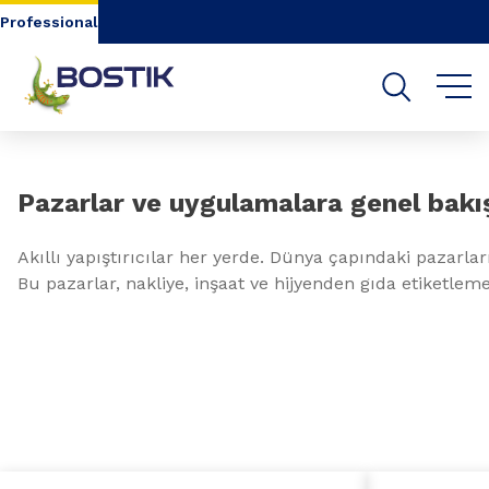
Go to content
Go to navigation
Go to search
Professional
Slide 1 of 1
Pazarlar ve uygulamalara genel bakı
Akıllı yapıştırıcılar her yerde. Dünya çapındaki pazarla
Bu pazarlar, nakliye, inşaat ve hijyenden gıda etiketlem