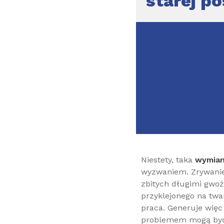
starej p
Niestety, taka
wymian
wyzwaniem. Zrywanie
zbitych długimi gwo
przyklejonego na twar
praca. Generuje więc
problemem mogą być u