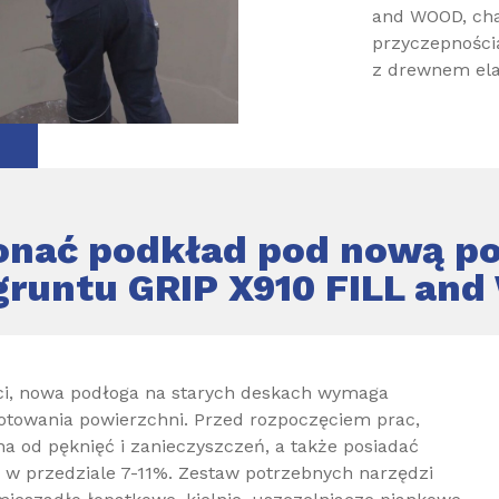
and WOOD, cha
przyczepności
z drewnem ela
nać podkład pod nową po
runtu GRIP X910 FILL an
ści, nowa podłoga na starych deskach wymaga
otowania powierzchni. Przed rozpoczęciem prac,
na od pęknięć i zanieczyszczeń, a także posiadać
 w przedziale 7-11%. Zestaw potrzebnych narzędzi