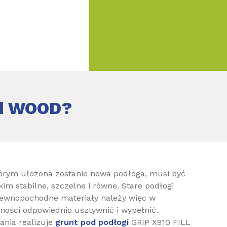
nd WOOD?
tórym ułożona zostanie nowa podłoga, musi być
im stabilne, szczelne i równe. Stare podłogi
rewnopochodne materiały należy więc w
jności odpowiednio usztywnić i wypełnić.
ania realizuje
grunt pod podłogi
GRIP X910 FILL