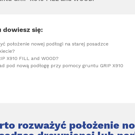
 dowiesz się:
yć położenie nowej podłogi na starej posadzce
kiecie?
GRIP X910 FILL and WOOD?
ad pod nową podłogę przy pomocy gruntu GRIP X910
rto rozważyć położenie no