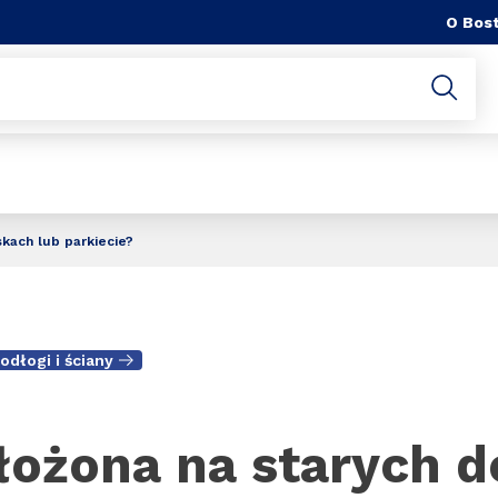
O Bost
kach lub parkiecie?
odłogi i ściany
ożona na starych 