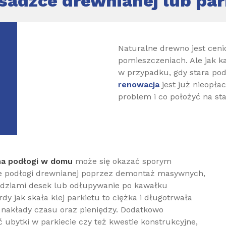
osadzce drewnianej lub par
Naturalne drewno jest ce
pomieszczeniach. Ale jak k
w przypadku, gdy stara pod
renowacja
jest już nieopła
problem i co położyć na s
a podłogi w domu
może się okazać sporym
 podłogi drewnianej poprzez demontaż masywnych,
ździami desek lub odłupywanie po kawałku
dy jak skała klej parkietu to ciężka i długotrwała
 nakłady czasu oraz pieniędzy. Dodatkowo
bytki w parkiecie czy też kwestie konstrukcyjne,