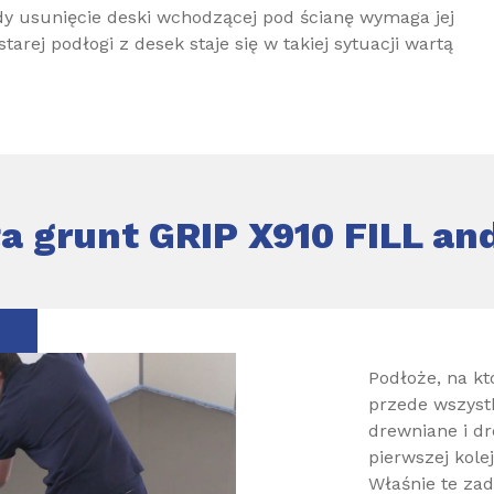
dy usunięcie deski wchodzącej pod ścianę wymaga jej
arej podłogi z desek staje się w takiej sytuacji wartą
ła grunt GRIP X910 FILL a
Podłoże, na k
przede wszystk
drewniane i d
pierwszej kole
Właśnie te zad