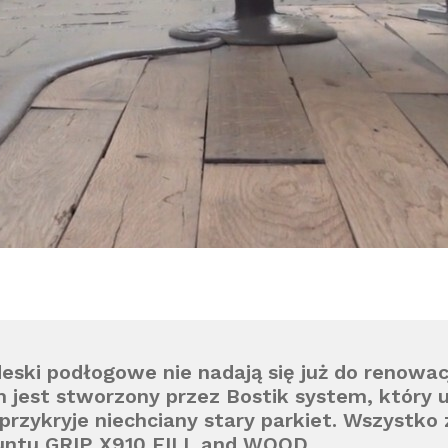
deski podłogowe nie nadają się już do renowacj
jest stworzony przez Bostik system, który 
przykryje niechciany stary parkiet. Wszystko
ntu GRIP X910 FILL and WOOD.