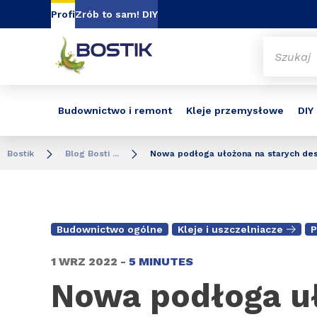
Go to content
Go to navigation
Go to search
Profi
Zrób to sam! DIY
Budownictwo i remont
Kleje przemysłowe
DIY
Bostik
Blog Bosti ...
Nowa podłoga ułożona na starych des
Budownictwo ogólne
Kleje i uszczelniacze
P
1 WRZ 2022 -
5 MINUTES
Nowa podłoga uł