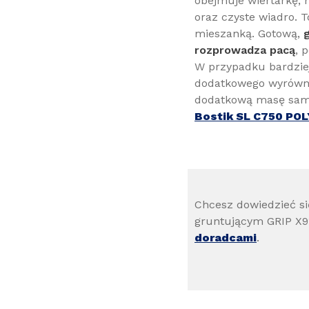
obejmuje wiertarkę, 
oraz czyste wiadro. 
mieszanką. Gotową,
rozprowadza pacą
, 
W przypadku bardziej
dodatkowego wyrówna
dodatkową masę sam
Bostik SL C750 PO
Chcesz dowiedzieć s
gruntującym GRIP X9
doradcami
.