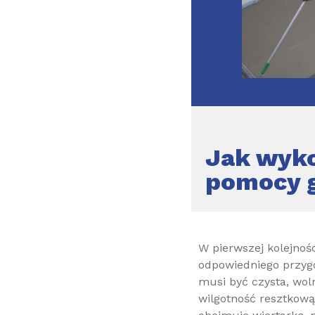
Jak wyko
pomocy g
W pierwszej kolejno
odpowiedniego przyg
musi być czysta, wol
wilgotność resztkową