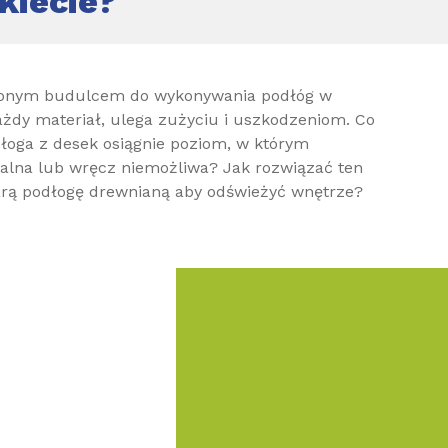
kiecie?
nionym budulcem do wykonywania podłóg w
ażdy materiał, ulega zużyciu i uszkodzeniom. Co
łoga z desek osiągnie poziom, w którym
calna lub wręcz niemożliwa? Jak rozwiązać ten
tarą podłogę drewnianą aby odświeżyć wnętrze?