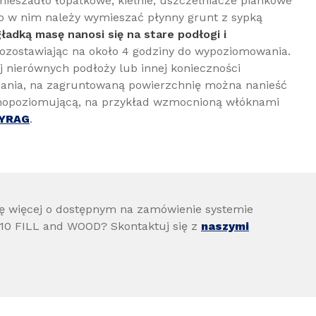
mieszadło łopatkowe, kielnie, uszczelniacze piankowe
To w nim należy wymieszać płynny grunt z sypką
gładką masę nanosi się na stare podłogi i
pozostawiając na około 4 godziny do wypoziomowania.
 nierównych podłoży lub innej konieczności
nia, na zagruntowaną powierzchnię można nanieść
opoziomującą, na przykład wzmocnioną włóknami
LYRAG
.
ię więcej o dostępnym na zamówienie systemie
10 FILL and WOOD? Skontaktuj się z
naszymi