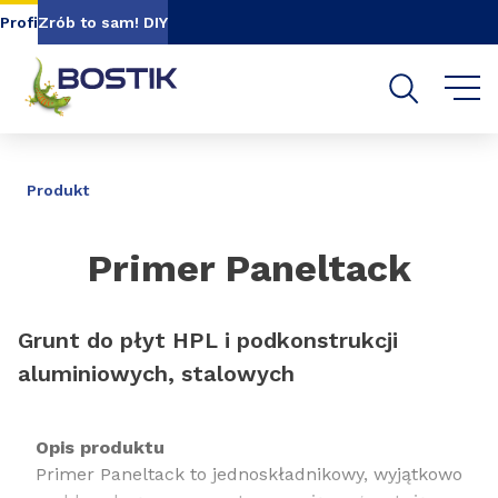
Go to content
Go to navigation
Go to search
Profi
Zrób to sam! DIY
UDOSTĘPNIJ
Produkt
Primer Paneltack
Grunt do płyt HPL i podkonstrukcji
aluminiowych, stalowych
Opis produktu
Primer Paneltack to jednoskładnikowy, wyjątkowo