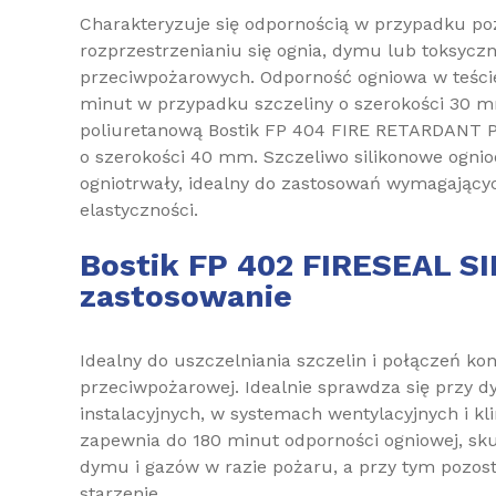
Charakteryzuje się odpornością w przypadku po
rozprzestrzenianiu się ognia, dymu lub toksyc
przeciwpożarowych. Odporność ogniowa w teści
minut w przypadku szczeliny o szerokości 30 m
poliuretanową Bostik FP 404 FIRE RETARDANT 
o szerokości 40 mm. Szczeliwo silikonowe ognio
ogniotrwały, idealny do zastosowań wymagającyc
elastyczności.
Bostik FP 402 FIRESEAL S
zastosowanie
Idealny do uszczelniania szczelin i połączeń k
przeciwpożarowej. Idealnie sprawdza się przy dy
instalacyjnych, w systemach wentylacyjnych i kl
zapewnia do 180 minut odporności ogniowej, sku
dymu i gazów w razie pożaru, a przy tym pozosta
starzenie.