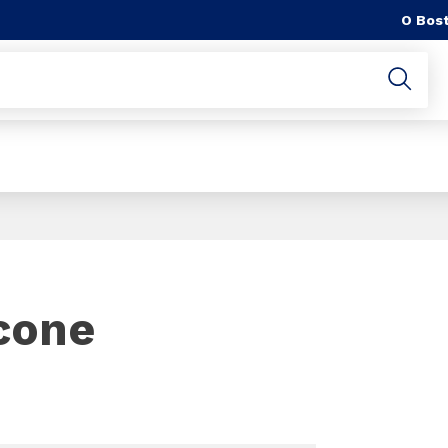
O Bost
Slide 1 of 1
icone