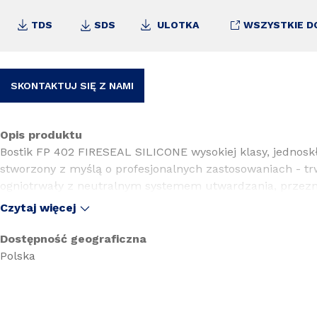
TDS
SDS
ULOTKA
WSZYSTKIE D
SKONTAKTUJ SIĘ Z NAMI
Opis produktu
Bostik FP 402 FIRESEAL SILICONE wysokiej klasy, jednoskł
stworzony z myślą o profesjonalnych zastosowaniach - tr
ogniotrwały z neutralnym systemem utwardzania, przez
konstrukcyjnych w inżynierii wentylacyjnej, klimatyzacyjn
Czytaj więcej
liniowych (dylatacji) w zakresie ochrony przeciwpożarowej
Dostępność geograficzna
Polska