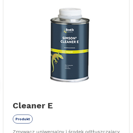
Slide 1 of 14
Cleaner E
Produkt
Zmywacz uniwersalny i środek odtłuszczający