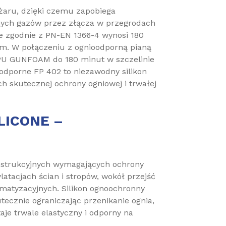
żaru, dzięki czemu zapobiega
znych gazów przez złącza w przegrodach
e zgodnie z PN-EN 1366-4 wynosi 180
m. W połączeniu z ognioodporną pianą
PU GUNFOAM do 180 minut w szczelinie
odporne FP 402 to niezawodny silikon
h skutecznej ochrony ogniowej i trwałej
ILICONE –
onstrukcyjnych wymagających ochrony
latacjach ścian i stropów, wokół przejść
imatyzacyjnych. Silikon ognoochronny
tecznie ograniczając przenikanie ognia,
je trwale elastyczny i odporny na