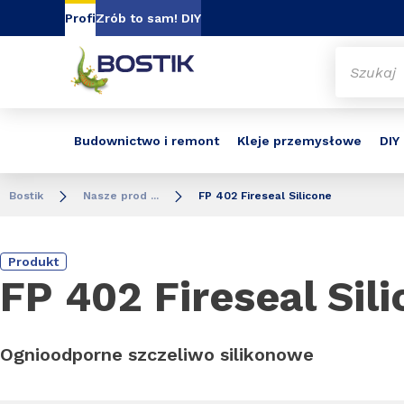
Go to content
Go to navigation
Go to search
Profi
Zrób to sam! DIY
Budownictwo i remont
Kleje przemysłowe
DIY
Bostik
Nasze prod ...
FP 402 Fireseal Silicone
Produkt
FP 402 Fireseal Sil
Ognioodporne szczeliwo silikonowe