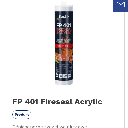
FP 401 Fireseal Acrylic
Produkt
Ognioodporne szczeliwo akrylowe