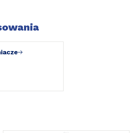
osowania
niacze