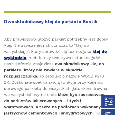
Dwuskładnikowy klej do parkietu Bostik
Aby prawidłowo ułożyć parkiet potrzebny jest dobry
klej. Nie zawsze jednak oznacza to "klej do
wszystkiego", który sprawdzi się też np. jako
klej do
wykładzin
, metalu czy tworzywa sztucznego.W
naszej ofercie znajdziesz
dwuskładnikowy klej do
parkietu, który nie zawiera w składzie
rozpuszczalnika
. To produkt o nazwie WOOD P910
2K. Doskonale spełnia swoją funkcję przy klejeniu
surowego parkietu do wszystkich gatunków drewna i
we wszystkich wymiarach.
Może być zastosowany
do parkietów lakierowanych – litych i
warstwowych, a także na podłożach wykonanych z
jastrychów cementowych i anhydrytowych
.
Klej do